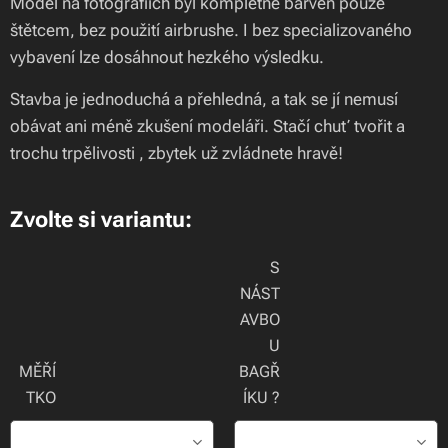
Model na fotografiích byl kompletně barven pouze
štětcem, bez použití airbrushe. I bez specializovaného
vybavení lze dosáhnout hezkého výsledku.
Stavba je jednoduchá a přehledná, a tak se jí nemusí
obávat ani méně zkušení modeláři. Stačí chuť tvořit a
trochu trpělivosti , zbytek už zvládnete hravě!
Zvolte si variantu:
S
NÁST
AVBO
U
MĚŘÍ
BAGŘ
TKO
ÍKU ?