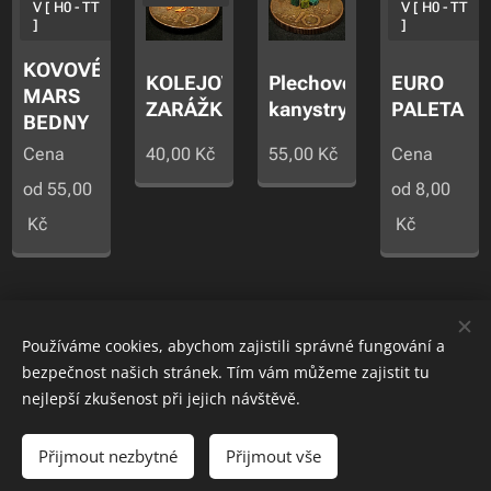
V [ H0 - TT
V [ H0 - TT
]
]
KOVOVÉ
KOLEJOVÁ
Plechové
EURO
MARS
ZARÁŽKA
kanystry
PALETA
BEDNY
Cena
40,00
Kč
55,00
Kč
Cena
od
55,00
od
8,00
Kč
Kč
.
Používáme cookies, abychom zajistili správné fungování a
Cookies
bezpečnost našich stránek. Tím vám můžeme zajistit tu
JAKO MODELS
nejlepší zkušenost při jejich návštěvě.
Do košíku
Přijmout nezbytné
Přijmout vše