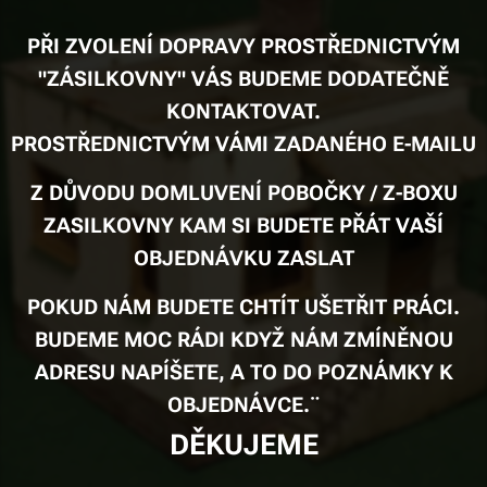
PŘI ZVOLENÍ DOPRAVY PROSTŘEDNICTVÝM
"ZÁSILKOVNY" VÁS BUDEME DODATEČNĚ
KONTAKTOVAT.
PROSTŘEDNICTVÝM VÁMI ZADANÉHO E-MAILU
Z DŮVODU DOMLUVENÍ POBOČKY / Z-BOXU
ZASILKOVNY KAM SI BUDETE PŘÁT VAŠÍ
OBJEDNÁVKU ZASLAT
POKUD NÁM BUDETE CHTÍT UŠETŘIT PRÁCI.
BUDEME MOC RÁDI KDYŽ NÁM ZMÍNĚNOU
ADRESU NAPÍŠETE, A TO DO POZNÁMKY K
OBJEDNÁVCE.¨
DĚKUJEME