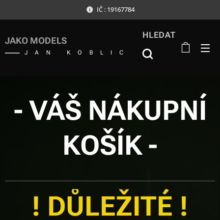
IČ : 19167784
HLEDAT
JAKO MODELS
JAN KOBLIC
-
VÁŠ NÁKUPNÍ
KOŠÍK
-
! DŮLEŽITÉ !