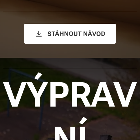
STÁHNOUT NÁVOD
VÝPRAV
NÍ