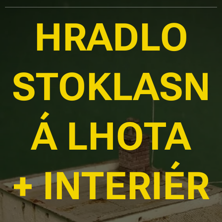
HRADLO
STOKLASN
Á LHOTA
+ INTERIÉR