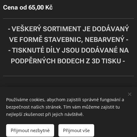
Cena od
65,00
Kč
- VEŠKERÝ SORTIMENT JE DODÁVANÝ
VE FORMĚ STAVEBNIC, NEBARVENÝ -
- TISKNUTÉ DÍLY JSOU DODÁVANÉ NA
PODPĚRNÝCH BODECH Z 3D TISKU -
.
Používáme cookies, abychom zajistili správné fungování a
Cookies
bezpečnost našich stránek. Tím vám můžeme zajistit tu
JAKO MODELS
nejlepší zkušenost při jejich návštěvě.
Do košíku
Přijmout nezbytné
Přijmout vše