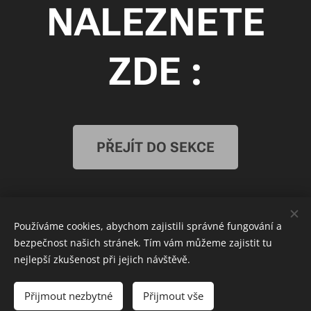
NALEZNETE
ZDE :
PŘEJÍT DO SEKCE
.
Používáme cookies, abychom zajistili správné fungování a
Cookies
bezpečnost našich stránek. Tím vám můžeme zajistit tu
JAKO MODELS
nejlepší zkušenost při jejich návštěvě.
Do košíku
Přijmout nezbytné
Přijmout vše