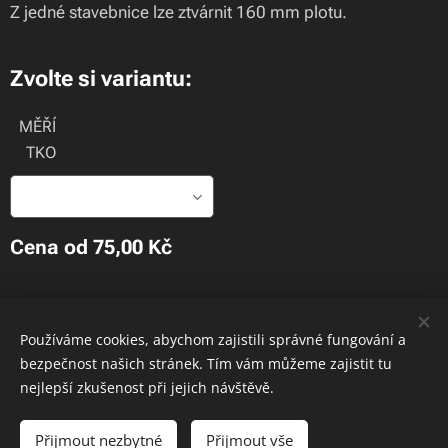
Z jedné stavebnice lze ztvárnit 160 mm plotu.
Zvolte si variantu:
MĚŘÍ
TKO
Cena od
75,00
Kč
.
Používáme cookies, abychom zajistili správné fungování a
Cookies
bezpečnost našich stránek. Tím vám můžeme zajistit tu
JAKO MODELS
nejlepší zkušenost při jejich návštěvě.
Do košíku
Přijmout nezbytné
Přijmout vše